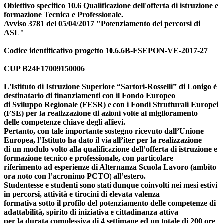
Obiettivo specifico 10.6 Qualificazione dell'offerta di istruzione e
formazione Tecnica e Professionale.
Avviso 3781 del 05/04/2017 "Potenziamento dei percorsi di
ASL"
Codice identificativo progetto 10.6.6B-FSEPON-VE-2017-27
CUP B24F17009150006
L'Istituto di Istruzione Superiore “Sartori-Rosselli” di Lonigo è
destinatario di finanziamenti con il Fondo Europeo
di Sviluppo Regionale (FESR) e con i Fondi Strutturali Europei
(FSE) per la realizzazione di azioni volte al miglioramento
delle competenze chiave degli allievi.
Pertanto, con tale importante sostegno ricevuto dall’Unione
Europea, l’Istituto ha dato il via all’iter per la realizzazione
di un modulo volto alla qualificazione dell’offerta di istruzione e
formazione tecnico e professionale, con particolare
riferimento ad esperienze di Alternanza Scuola Lavoro (ambito
ora noto con l’acronimo PCTO) all’estero.
Studentesse e studenti sono stati dunque coinvolti nei mesi estivi
in percorsi, attività e tirocini di elevata valenza
formativa sotto il profilo del potenziamento delle competenze di
adattabilità, spirito di iniziativa e cittadinanza attiva
per la durata complessiva di 4 settimane ed un totale di 200 ore