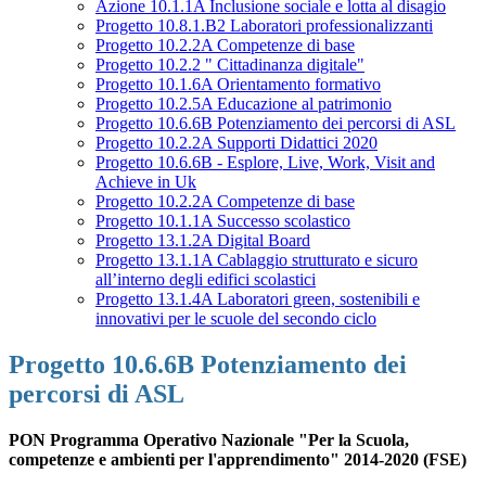
Azione 10.1.1A Inclusione sociale e lotta al disagio
Progetto 10.8.1.B2 Laboratori professionalizzanti
Progetto 10.2.2A Competenze di base
Progetto 10.2.2 " Cittadinanza digitale"
Progetto 10.1.6A Orientamento formativo
Progetto 10.2.5A Educazione al patrimonio
Progetto 10.6.6B Potenziamento dei percorsi di ASL
Progetto 10.2.2A Supporti Didattici 2020
Progetto 10.6.6B - Esplore, Live, Work, Visit and
Achieve in Uk
Progetto 10.2.2A Competenze di base
Progetto 10.1.1A Successo scolastico
Progetto 13.1.2A Digital Board
Progetto 13.1.1A Cablaggio strutturato e sicuro
all’interno degli edifici scolastici
Progetto 13.1.4A Laboratori green, sostenibili e
innovativi per le scuole del secondo ciclo
Progetto 10.6.6B Potenziamento dei
percorsi di ASL
PON Programma Operativo Nazionale "Per la Scuola,
competenze e ambienti per l'apprendimento" 2014-2020 (FSE)