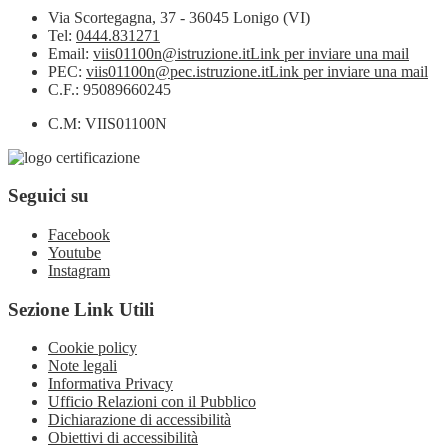
Via Scortegagna, 37 - 36045 Lonigo (VI)
Tel:
0444.831271
Email:
viis01100n@istruzione.it
Link per inviare una mail
PEC:
viis01100n@pec.istruzione.it
Link per inviare una mail
C.F.: 95089660245
C.M: VIIS01100N
Seguici su
Facebook
Youtube
Instagram
Sezione Link Utili
Cookie policy
Note legali
Informativa Privacy
Ufficio Relazioni con il Pubblico
Dichiarazione di accessibilità
Obiettivi di accessibilità