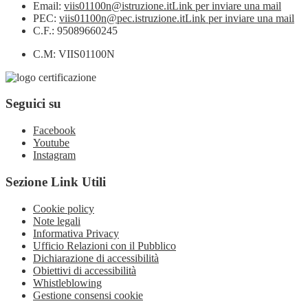
Email:
viis01100n@istruzione.it
Link per inviare una mail
PEC:
viis01100n@pec.istruzione.it
Link per inviare una mail
C.F.: 95089660245
C.M: VIIS01100N
Seguici su
Facebook
Youtube
Instagram
Sezione Link Utili
Cookie policy
Note legali
Informativa Privacy
Ufficio Relazioni con il Pubblico
Dichiarazione di accessibilità
Obiettivi di accessibilità
Whistleblowing
Gestione consensi cookie