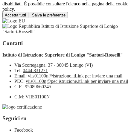
disabilitati. È possibile consultare l'elenco nella pagina della cookie
policy.
Accetta tutti
Salva le preferenze
Istituto di Istruzione Superiore di Lonigo
"Sartori-Rosselli"
Contatti
Istituto di Istruzione Superiore di Lonigo "Sartori-Rosselli"
Via Scortegagna, 37 - 36045 Lonigo (VI)
Tel:
0444.831271
Email:
viis01100n@istruzione.it
Link per inviare una mail
PEC:
viis01100n@pec.istruzione.it
Link per inviare una mail
C.F.: 95089660245
C.M: VIIS01100N
Seguici su
Facebook