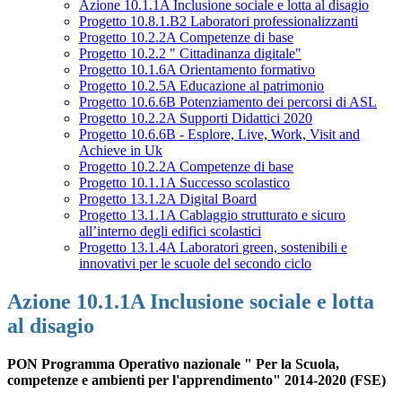
Azione 10.1.1A Inclusione sociale e lotta al disagio
Progetto 10.8.1.B2 Laboratori professionalizzanti
Progetto 10.2.2A Competenze di base
Progetto 10.2.2 " Cittadinanza digitale"
Progetto 10.1.6A Orientamento formativo
Progetto 10.2.5A Educazione al patrimonio
Progetto 10.6.6B Potenziamento dei percorsi di ASL
Progetto 10.2.2A Supporti Didattici 2020
Progetto 10.6.6B - Esplore, Live, Work, Visit and
Achieve in Uk
Progetto 10.2.2A Competenze di base
Progetto 10.1.1A Successo scolastico
Progetto 13.1.2A Digital Board
Progetto 13.1.1A Cablaggio strutturato e sicuro
all’interno degli edifici scolastici
Progetto 13.1.4A Laboratori green, sostenibili e
innovativi per le scuole del secondo ciclo
Azione 10.1.1A Inclusione sociale e lotta
al disagio
PON Programma Operativo nazionale " Per la Scuola,
competenze e ambienti per l'apprendimento" 2014-2020 (FSE)