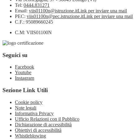
Tel:
0444.831271
Email:
viis01100n@istruzione.it
Link per inviare una mail
PEC:
viis01100n@pec.istruzione.it
Link per inviare una mail
C.F.: 95089660245
C.M: VIIS01100N
Seguici su
Facebook
Youtube
Instagram
Sezione Link Utili
Cookie policy
Note legali
Informativa Privacy
Ufficio Relazioni con il Pubblico
Dichiarazione di accessibilità
Obiettivi di accessibilità
Whistleblowing