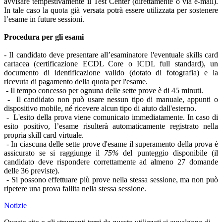
avvisare tempestivamente il Test Center (direttamente o via e-mail).
In tale caso la quota già versata potrà essere utilizzata per sostenere
l’esame in future sessioni.
Procedura per gli esami
- Il candidato deve presentare all’esaminatore l'eventuale skills card
cartacea (certificazione ECDL Core o ICDL full standard), un
documento di identificazione valido (dotato di fotografia) e la
ricevuta di pagamento della quota per l'esame.
-
Il tempo concesso per ognuna delle sette prove è di 45 minuti.
-
Il candidato non può usare nessun tipo di manuale, appunti o
dispositivo mobile, né ricevere alcun tipo di aiuto dall'esterno.
-
L'esito della prova viene comunicato immediatamente. In caso di
esito positivo, l’esame risulterà automaticamente registrato nella
propria skill card virtuale.
-
In ciascuna delle sette prove d'esame il superamento della prova è
assicurato se si raggiunge il
75%
del punteggio disponibile (il
candidato deve rispondere correttamente ad almeno 27 domande
delle 36 previste).
-
Si possono effettuare più prove nella stessa sessione, ma non può
ripetere una prova fallita nella stessa sessione.
Notizie