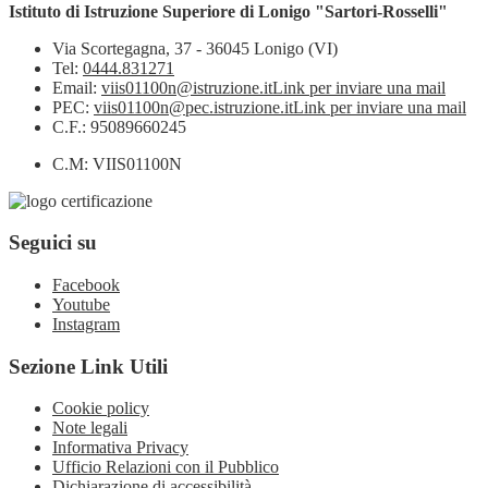
Istituto di Istruzione Superiore di Lonigo "Sartori-Rosselli"
Via Scortegagna, 37 - 36045 Lonigo (VI)
Tel:
0444.831271
Email:
viis01100n@istruzione.it
Link per inviare una mail
PEC:
viis01100n@pec.istruzione.it
Link per inviare una mail
C.F.: 95089660245
C.M: VIIS01100N
Seguici su
Facebook
Youtube
Instagram
Sezione Link Utili
Cookie policy
Note legali
Informativa Privacy
Ufficio Relazioni con il Pubblico
Dichiarazione di accessibilità