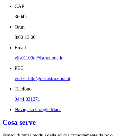
CAP
36045
Orari
8:00-13:00
Email
viis01100n@istruzione.it
PEC
viis01100n@pec.istruzione.it
Telefono
0444.831271
Naviga su Google Maps
Cosa serve
Fruisci di tutti i moduli della scuola comodamente da pc o