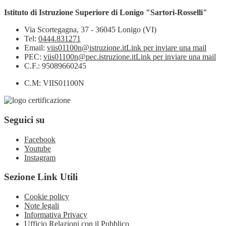
Istituto di Istruzione Superiore di Lonigo "Sartori-Rosselli"
Via Scortegagna, 37 - 36045 Lonigo (VI)
Tel:
0444.831271
Email:
viis01100n@istruzione.it
Link per inviare una mail
PEC:
viis01100n@pec.istruzione.it
Link per inviare una mail
C.F.: 95089660245
C.M: VIIS01100N
Seguici su
Facebook
Youtube
Instagram
Sezione Link Utili
Cookie policy
Note legali
Informativa Privacy
Ufficio Relazioni con il Pubblico