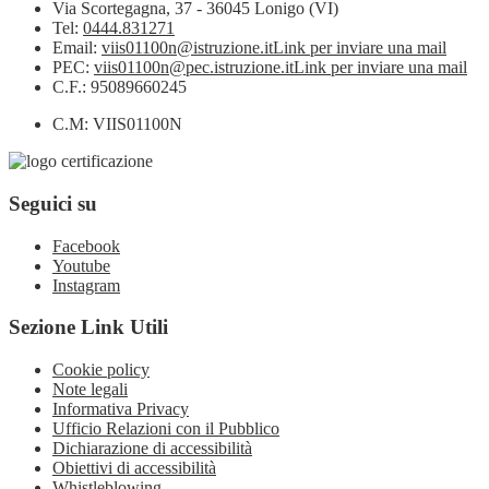
Via Scortegagna, 37 - 36045 Lonigo (VI)
Tel:
0444.831271
Email:
viis01100n@istruzione.it
Link per inviare una mail
PEC:
viis01100n@pec.istruzione.it
Link per inviare una mail
C.F.: 95089660245
C.M: VIIS01100N
Seguici su
Facebook
Youtube
Instagram
Sezione Link Utili
Cookie policy
Note legali
Informativa Privacy
Ufficio Relazioni con il Pubblico
Dichiarazione di accessibilità
Obiettivi di accessibilità
Whistleblowing