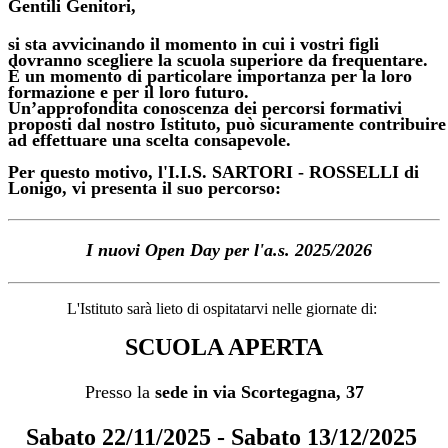
Gentili Genitori,
si sta avvicinando il momento in cui i vostri figli
dovranno
scegliere la scuola
superiore da frequentare.
È un momento di particolare importanza per la loro
formazione e per il loro
futuro
.
Un’approfondita conoscenza dei percorsi formativi
proposti dal nostro Istituto, può sicuramente contribuire
ad effettuare una scelta consapevole.
Per questo motivo, l'
I.I.S. SARTORI - ROSSELLI
di
Lonigo
, vi presenta il suo percorso:
I nuovi Open Day per l'a.s. 2025/2026
L'Istituto sarà lieto di ospitatarvi nelle giornate di:
SCUOLA APERTA
Presso la
sede in via Scortegagna, 37
Sabato 22/11/2025 - Sabato 13/12/2025