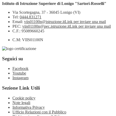
Istituto di Istruzione Superiore di Lonigo "Sartori-Rosselli"
Via Scortegagna, 37 - 36045 Lonigo (VI)
Tel:
0444.831271
Email:
viis01100n@istruzione.it
Link per inviare una mail
PEC:
viis01100n@pec.istruzione.it
Link per inviare una mail
C.F.: 95089660245
C.M: VIIS01100N
Seguici su
Facebook
Youtube
Instagram
Sezione Link Utili
Cookie policy
Note legali
Informativa Privacy
Ufficio Relazioni con il Pubblico