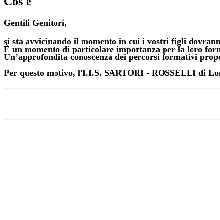
Cos'è
Gentili Genitori,
si sta avvicinando il momento in cui i vostri figli dovran
È un momento di particolare importanza per la loro form
Un’approfondita conoscenza dei percorsi formativi propos
Per questo motivo, l'
I.I.S. SARTORI - ROSSELLI
di
Lo