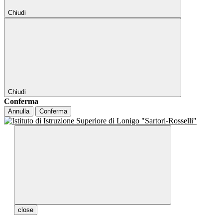
Chiudi
Chiudi
Conferma
Annulla
Conferma
close