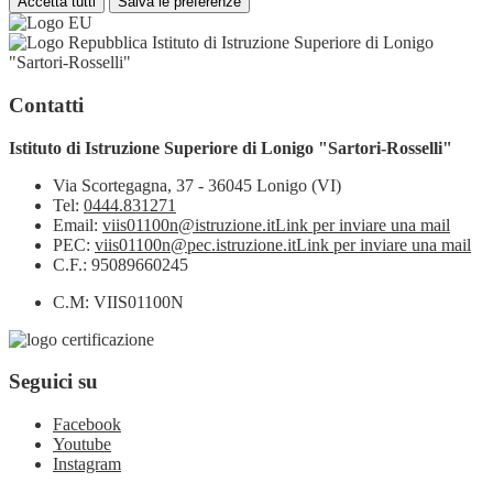
Accetta tutti
Salva le preferenze
Istituto di Istruzione Superiore di Lonigo
"Sartori-Rosselli"
Contatti
Istituto di Istruzione Superiore di Lonigo "Sartori-Rosselli"
Via Scortegagna, 37 - 36045 Lonigo (VI)
Tel:
0444.831271
Email:
viis01100n@istruzione.it
Link per inviare una mail
PEC:
viis01100n@pec.istruzione.it
Link per inviare una mail
C.F.: 95089660245
C.M: VIIS01100N
Seguici su
Facebook
Youtube
Instagram