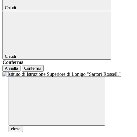
Chiudi
Chiudi
Conferma
Annulla
Conferma
close