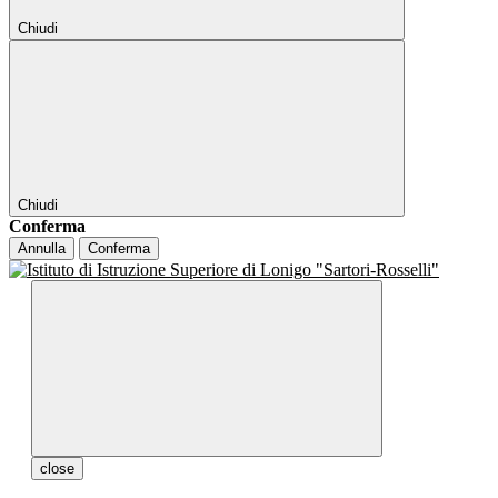
Chiudi
Chiudi
Conferma
Annulla
Conferma
close