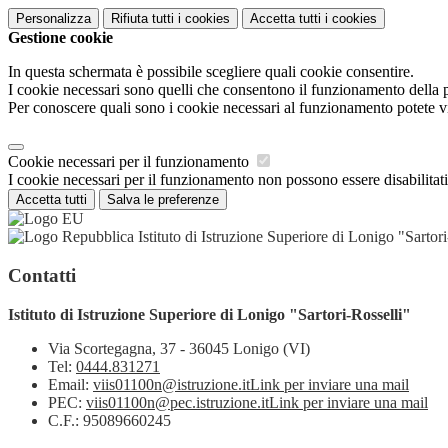
Personalizza
Rifiuta tutti
i cookies
Accetta tutti
i cookies
Gestione cookie
In questa schermata è possibile scegliere quali cookie consentire.
I cookie necessari sono quelli che consentono il funzionamento della pi
Per conoscere quali sono i cookie necessari al funzionamento potete v
Cookie necessari per il funzionamento
I cookie necessari per il funzionamento non possono essere disabilitati.
Accetta tutti
Salva le preferenze
Istituto di Istruzione Superiore di Lonigo "Sartori
Contatti
Istituto di Istruzione Superiore di Lonigo "Sartori-Rosselli"
Via Scortegagna, 37 - 36045 Lonigo (VI)
Tel:
0444.831271
Email:
viis01100n@istruzione.it
Link per inviare una mail
PEC:
viis01100n@pec.istruzione.it
Link per inviare una mail
C.F.: 95089660245