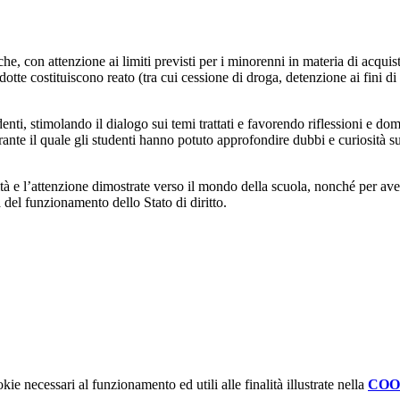
, con attenzione ai limiti previsti per i minorenni in materia di acquis
dotte costituiscono reato (tra cui cessione di droga, detenzione ai fini di
enti, stimolando il dialogo sui temi trattati e favorendo riflessioni e d
nte il quale gli studenti hanno potuto approfondire dubbi e curiosità sui 
tà e l’attenzione dimostrate verso il mondo della scuola, nonché per aver c
del funzionamento dello Stato di diritto.
kie necessari al funzionamento ed utili alle finalità illustrate nella
COO