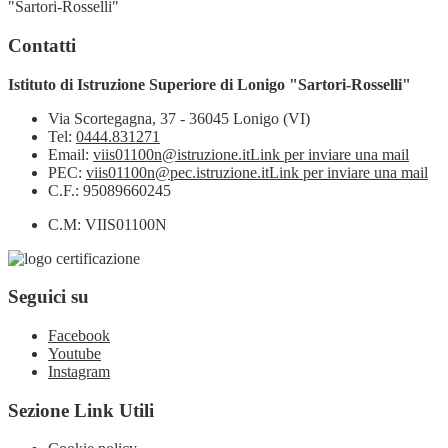
"Sartori-Rosselli"
Contatti
Istituto di Istruzione Superiore di Lonigo "Sartori-Rosselli"
Via Scortegagna, 37 - 36045 Lonigo (VI)
Tel:
0444.831271
Email:
viis01100n@istruzione.it
Link per inviare una mail
PEC:
viis01100n@pec.istruzione.it
Link per inviare una mail
C.F.: 95089660245
C.M: VIIS01100N
Seguici su
Facebook
Youtube
Instagram
Sezione Link Utili