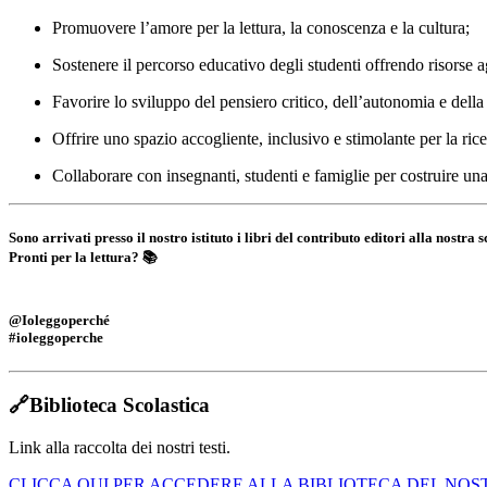
Promuovere l’amore per la lettura, la conoscenza e la cultura;
Sostenere il percorso educativo degli studenti offrendo risorse ag
Favorire lo sviluppo del pensiero critico, dell’autonomia e della 
Offrire uno spazio accogliente, inclusivo e stimolante per la ricer
Collaborare con insegnanti, studenti e famiglie per costruire un
Sono arrivati presso il nostro istituto i libri del contributo editori alla nostra s
Pronti per la lettura?
📚
@Ioleggoperché
#ioleggoperche
🔗Biblioteca Scolastica
Link alla raccolta dei nostri testi.
CLICCA QUI PER ACCEDERE ALLA BIBLIOTECA DEL NOS