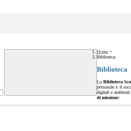
Home
>
Biblioteca
Biblioteca
La
Biblioteca Sco
personale e il suc
digitali e ambienti
di missione
: