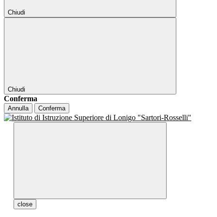
Chiudi
Chiudi
Conferma
Annulla
Conferma
close