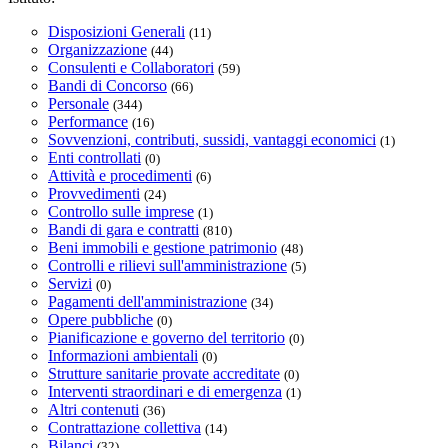
Disposizioni Generali
(11)
Organizzazione
(44)
Consulenti e Collaboratori
(59)
Bandi di Concorso
(66)
Personale
(344)
Performance
(16)
Sovvenzioni, contributi, sussidi, vantaggi economici
(1)
Enti controllati
(0)
Attività e procedimenti
(6)
Provvedimenti
(24)
Controllo sulle imprese
(1)
Bandi di gara e contratti
(810)
Beni immobili e gestione patrimonio
(48)
Controlli e rilievi sull'amministrazione
(5)
Servizi
(0)
Pagamenti dell'amministrazione
(34)
Opere pubbliche
(0)
Pianificazione e governo del territorio
(0)
Informazioni ambientali
(0)
Strutture sanitarie provate accreditate
(0)
Interventi straordinari e di emergenza
(1)
Altri contenuti
(36)
Contrattazione collettiva
(14)
Bilanci
(32)