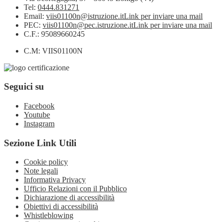
Tel:
0444.831271
Email:
viis01100n@istruzione.it
Link per inviare una mail
PEC:
viis01100n@pec.istruzione.it
Link per inviare una mail
C.F.: 95089660245
C.M: VIIS01100N
Seguici su
Facebook
Youtube
Instagram
Sezione Link Utili
Cookie policy
Note legali
Informativa Privacy
Ufficio Relazioni con il Pubblico
Dichiarazione di accessibilità
Obiettivi di accessibilità
Whistleblowing