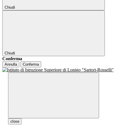
Chiudi
Chiudi
Conferma
Annulla
Conferma
close