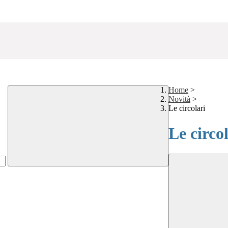
Home
>
Novità
>
Le circolari
Le circo