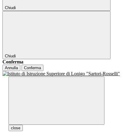
Chiudi
Chiudi
Conferma
Annulla
Conferma
close