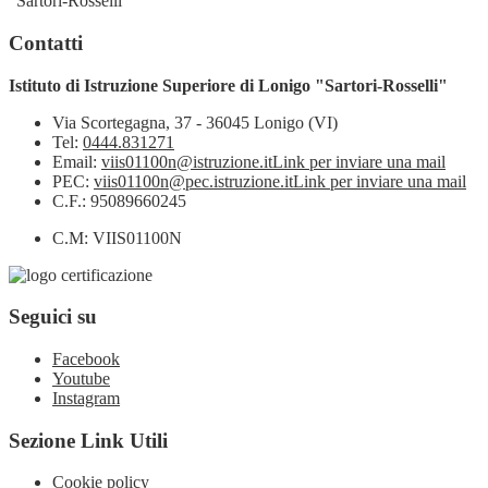
"Sartori-Rosselli"
Contatti
Istituto di Istruzione Superiore di Lonigo "Sartori-Rosselli"
Via Scortegagna, 37 - 36045 Lonigo (VI)
Tel:
0444.831271
Email:
viis01100n@istruzione.it
Link per inviare una mail
PEC:
viis01100n@pec.istruzione.it
Link per inviare una mail
C.F.: 95089660245
C.M: VIIS01100N
Seguici su
Facebook
Youtube
Instagram
Sezione Link Utili
Cookie policy